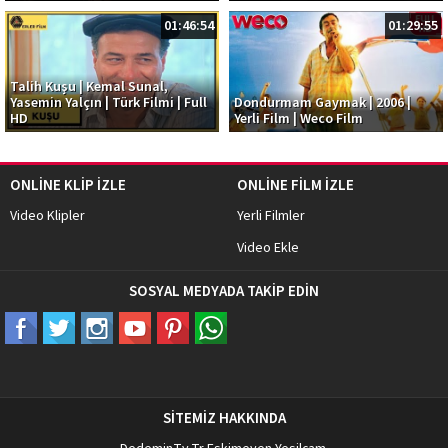
01:46:54
01:29:55
Talih Kuşu | Kemal Sunal,
Yasemin Yalçın | Türk Filmi | Full
Dondurmam Gaymak | 2006 |
HD
Yerli Film | Weco Film
ONLİNE KLİP İZLE
ONLİNE FİLM İZLE
Video Klipler
Yerli Filmler
Video Ekle
SOSYAL MEDYADA TAKİP EDİN
SİTEMİZ HAKKINDA