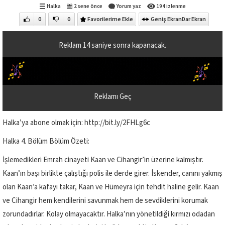
Halka
2 sene önce
Yorum yaz
194 izlenme
0
0
Favorilerime Ekle
Geniş Ekran
Dar Ekran
Reklam
13
saniye sonra kapanacak.
Reklamı Geç
Halka’ya abone olmak için: http://bit.ly/2FHLg6c
Halka 4. Bölüm Bölüm Özeti:
İşlemedikleri Emrah cinayeti Kaan ve Cihangir’in üzerine kalmıştır.
Kaan’ın başı birlikte çalıştığı polis ile derde girer. İskender, canını yakmış
olan Kaan’a kafayı takar, Kaan ve Hümeyra için tehdit haline gelir. Kaan
ve Cihangir hem kendilerini savunmak hem de sevdiklerini korumak
zorundadırlar. Kolay olmayacaktır. Halka’nın yönetildiği kırmızı odadan