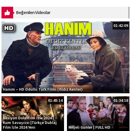
https://ak.lnk.to/SOS Musiqi: Kazım Can ...
Beğenilen Videolar
01:42:09
Hanım – HD Ödüllü Türk Filmi (Yıldız Kenter)
01:45:14
01:34:18
Aksiyon Dolu Film izle 2024 |
Kum Savaşcısı |Türkçe Dublaj
Film İzle 2024 Yeni
Neşeli Günler | FULL HD