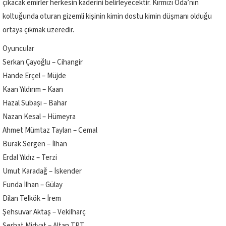
çıkacak emirler herkesin kaderini belirleyecektir. Kırmızı Oda’nın
koltuğunda oturan gizemli kişinin kimin dostu kimin düşmanı olduğu
ortaya çıkmak üzeredir.
Oyuncular
Serkan Çayoğlu – Cihangir
Hande Erçel – Müjde
Kaan Yıldırım – Kaan
Hazal Subaşı – Bahar
Nazan Kesal – Hümeyra
Ahmet Mümtaz Taylan – Cemal
Burak Sergen – İlhan
Erdal Yıldız – Terzi
Umut Karadağ – İskender
Funda İlhan – Gülay
Dilan Telkök – İrem
Şehsuvar Aktaş – Vekilharç
Serhat Midyat – Altan TRT