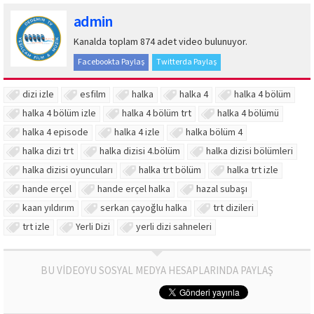
admin
Kanalda toplam 874 adet video bulunuyor.
Facebookta Paylaş
Twitterda Paylaş
dizi izle
esfilm
halka
halka 4
halka 4 bölüm
halka 4 bölüm izle
halka 4 bölüm trt
halka 4 bölümü
halka 4 episode
halka 4 izle
halka bölüm 4
halka dizi trt
halka dizisi 4.bölüm
halka dizisi bölümleri
halka dizisi oyuncuları
halka trt bölüm
halka trt izle
hande erçel
hande erçel halka
hazal subaşı
kaan yıldırım
serkan çayoğlu halka
trt dizileri
trt izle
Yerli Dizi
yerli dizi sahneleri
BU VİDEOYU SOSYAL MEDYA HESAPLARINDA PAYLAŞ