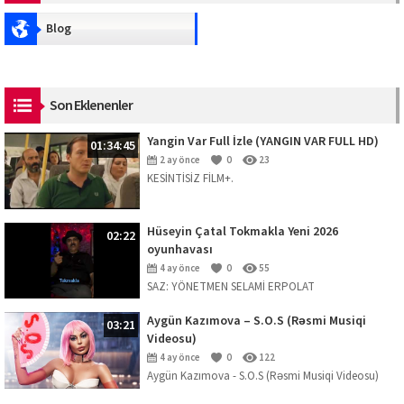
Blog
Son Eklenenler
Yangin Var Full İzle (YANGIN VAR FULL HD)
01:34:45
2 ay önce
0
23
KESİNTİSİZ FİLM+.
Hüseyin Çatal Tokmakla Yeni 2026
02:22
oyunhavası
4 ay önce
0
55
SAZ: YÖNETMEN SELAMİ ERPOLAT
Aygün Kazımova – S.O.S (Rəsmi Musiqi
03:21
Videosu)
4 ay önce
0
122
Aygün Kazımova - S.O.S (Rəsmi Musiqi Videosu)
Mahnını dinləmək üçün platformalar: