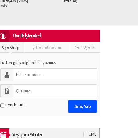
iriyem |2025|
Officiel)
Do It F
mix
Üyeli̇k İşlemleri̇
Üye Girişi
Şifre Hatırlatma
Yeni Üyelik
Lütfen giriş bilgilerinizi yazınız.
Beni hatırla
Yeşilçam Filmler
TÜMÜ