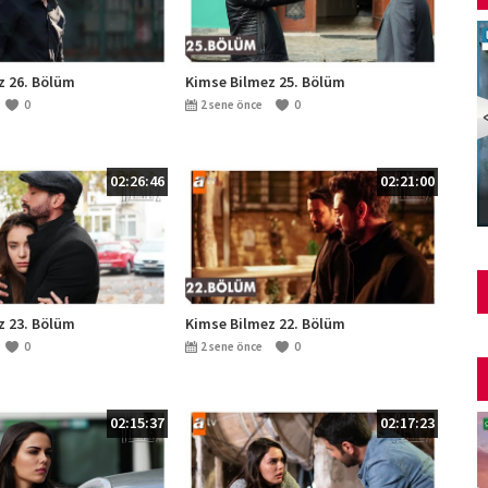
z 26. Bölüm
Kimse Bilmez 25. Bölüm
0
2 sene önce
0
02:26:46
02:21:00
Şüphe Türk Filmi | FULL | HALE SOYGAZİ | EDİZ
HUN
z 23. Bölüm
Kimse Bilmez 22. Bölüm
0
2 sene önce
0
02:15:37
02:17:23