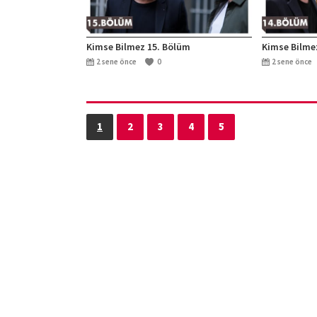
Kimse Bilmez 15. Bölüm
Kimse Bilme
2 sene önce
0
2 sene önce
1
2
3
4
5