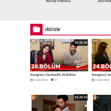
L HD)
Musiqi Videosu)
2023 #ad
dizi izle
02:25:28
Hangimiz Sevmedik 28.Bölüm
Hangimiz Se
1 sene önce
0
1 sene önce
02:20:19