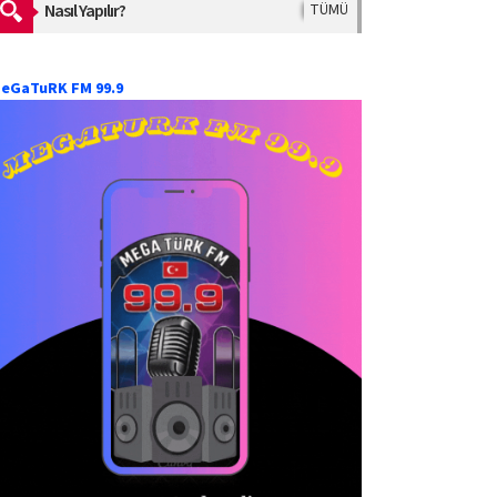
Nasıl Yapılır?
TÜMÜ
eGaTuRK FM 99.9