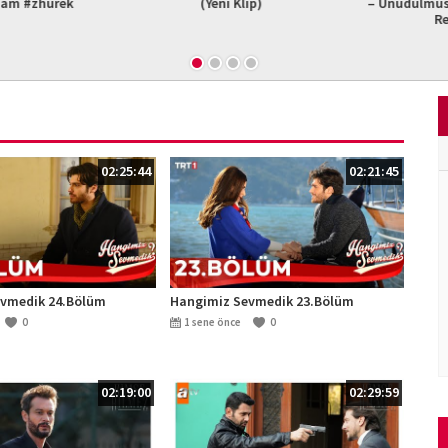
am #zhurek
(Yeni Klip)
– Unudulmus B
Re
02:25:44
02:21:45
vmedik 24.Bölüm
Hangimiz Sevmedik 23.Bölüm
0
1 sene önce
0
02:19:00
02:29:59