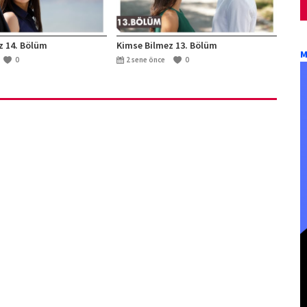
z 14. Bölüm
Kimse Bilmez 13. Bölüm
M
0
2 sene önce
0