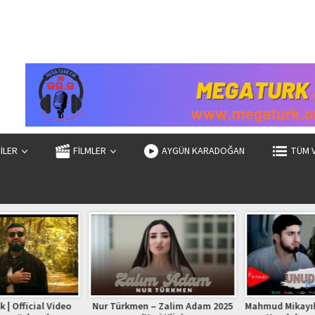
ZİLER
FİLMLER
AYGÜN KARADOĞAN
TÜM 
| Official Video
Nur Türkmen – Zalim Adam 2025
Mahmud Mikayıllı