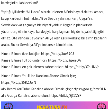
kardeşini bulabilecek mi?
Yaptığı iyiliklerle “Ali Hoca” olarak ünlenen Ali’nin hayattaki tek amacı,
kayıp kardeşini bulmaktır. Ali ve Sevda yakınlaşırken, Uygar’ın,
Sevda’dan vazgeçmeye hiç niyeti yoktur. Uygar’ın planlarında
yüzünden, Ali’nin kayıp kardeşiyle karşılaşması hiç de hayal ettiği gibi
olmaz. Öte yandan Sevda’nın Ali’ye olan ilgisi korkunç bir sırrın kapılarını
aralar. Bu sır Sevda’yı Ali’ye imkansız kılmaktadır.
Kimse Bilmez özel kolajlar: https://bit.ly/3ue57C5
Kimse Bilmez full bölümler için: https://bit.ly/3geiYOA
Kimse Bilmez en çok izlenen sahneler için: https://bit.ly/37nHMVp
Kimse Bilmez YouTube Kanalına Abone Olmak İçin;
https://bit.ly/35KZJwN
atv Resmi YouTube Kanalına Abone Olmak İçin; https://goo.gl/dmrDLN
atv Arapça Kanalına abone olun: https://bit.ly/3j3ZZrF