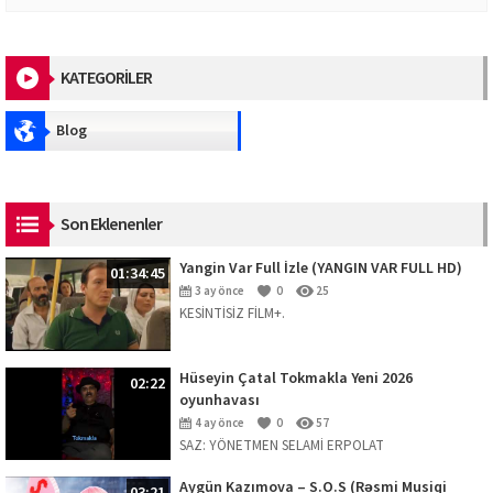
KATEGORİLER
Blog
Son Eklenenler
Yangin Var Full İzle (YANGIN VAR FULL HD)
01:34:45
3 ay önce
0
25
KESİNTİSİZ FİLM+.
Hüseyin Çatal Tokmakla Yeni 2026
02:22
oyunhavası
4 ay önce
0
57
SAZ: YÖNETMEN SELAMİ ERPOLAT
Aygün Kazımova – S.O.S (Rəsmi Musiqi