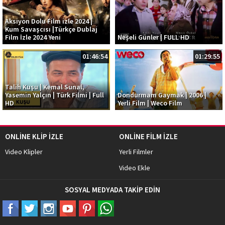
Aksiyon Dolu Film izle 2024 |
Kum Savaşcısı |Türkçe Dublaj
Film İzle 2024 Yeni
Neşeli Günler | FULL HD
01:46:54
01:29:55
Talih Kuşu | Kemal Sunal,
Yasemin Yalçın | Türk Filmi | Full
Dondurmam Gaymak | 2006 |
HD
Yerli Film | Weco Film
ONLİNE KLİP İZLE
ONLİNE FİLM İZLE
Video Klipler
Yerli Filmler
Video Ekle
SOSYAL MEDYADA TAKİP EDİN