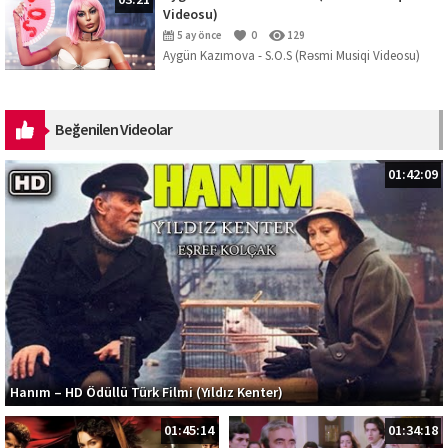
03:21
Videosu)
5 ay önce
0
129
Aygün Kazımova - S.O.S (Rəsmi Musiqi Videosu)
Mahnını dinləmək üçün platformalar:
https://ak.lnk.to/SOS Musiqi: Kazım Can ...
Beğenilen Videolar
01:42:09
Hanım – HD Ödüllü Türk Filmi (Yıldız Kenter)
01:45:14
01:34:18