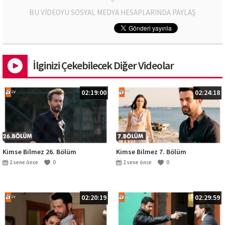
BU VİDEOYU SOSYAL MEDYA HESAPLARINDA PAYLAŞ
İlginizi Çekebilecek Diğer Videolar
02:19:00
02:24:18
Kimse Bilmez 26. Bölüm
Kimse Bilmez 7. Bölüm
2 sene önce
0
2 sene önce
0
02:20:19
02:29:59