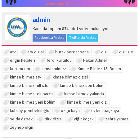
admin
Kanalda toplam 874 adet video bulunuyor.
Facebookta Paylaş
Twitterda Paylaş
atv
atv dizisi
burak serdar şanal
dizi
dizi izle
engin hepileri
ferdi kurtuldu
Hakan Altıner
keremcem
kımse bılmez
Kimse Bilmez 15. Bölüm
kimse bilmez atv
kimse bilmez dizisi
kimse bilmez full izle
kimse bilmez son bölüm
kimse bilmez tek parça
kimse bilmez yakında
kimse bilmez yeni bölüm
kimse bilmez yeni dizi
kubilay pembeklioğlu
özgü kaya
özlem başkaya
selda özbek
türk dizisi
yiğit koçak
zehra yılmaz
zeynep elçin