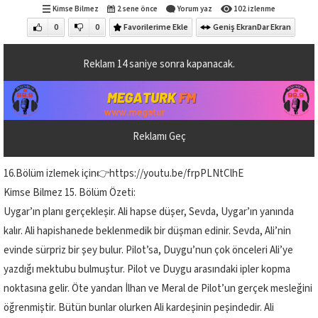
Kimse Bilmez
2 sene önce
Yorum yaz
102 izlenme
0
0
Favorilerime Ekle
Geniş Ekran
Dar Ekran
Reklam
13
saniye sonra kapanacak.
Reklamı Geç
16.Bölüm izlemek için👉https://youtu.be/frpPLNtClhE
Kimse Bilmez 15. Bölüm Özeti:
Uygar’ın planı gerçekleşir. Ali hapse düşer, Sevda, Uygar’ın yanında
kalır. Ali hapishanede beklenmedik bir düşman edinir. Sevda, Ali’nin
evinde sürpriz bir şey bulur. Pilot’sa, Duygu’nun çok önceleri Ali’ye
yazdığı mektubu bulmuştur. Pilot ve Duygu arasındaki ipler kopma
noktasına gelir. Öte yandan İlhan ve Meral de Pilot’un gerçek mesleğini
öğrenmiştir. Bütün bunlar olurken Ali kardeşinin peşindedir. Ali