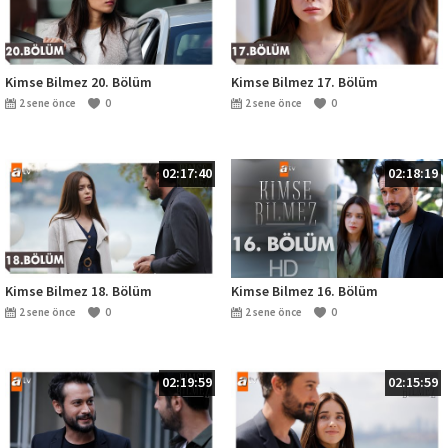
Kimse Bilmez 20. Bölüm
Kimse Bilmez 17. Bölüm
2 sene önce
0
2 sene önce
0
02:17:40
02:18:19
Kimse Bilmez 18. Bölüm
Kimse Bilmez 16. Bölüm
2 sene önce
0
2 sene önce
0
02:19:59
02:15:59