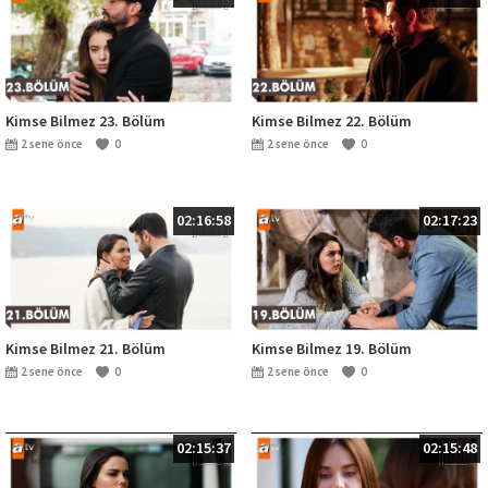
Kimse Bilmez 23. Bölüm
Kimse Bilmez 22. Bölüm
2 sene önce
0
2 sene önce
0
02:16:58
02:17:23
Kimse Bilmez 21. Bölüm
Kimse Bilmez 19. Bölüm
2 sene önce
0
2 sene önce
0
02:15:37
02:15:48