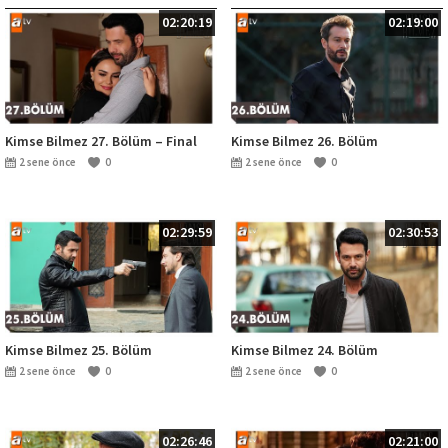
02:20:19
02:19:00
Kimse Bilmez 27. Bölüm – Final
Kimse Bilmez 26. Bölüm
2 sene önce
0
2 sene önce
0
02:29:59
02:30:53
Kimse Bilmez 25. Bölüm
Kimse Bilmez 24. Bölüm
2 sene önce
0
2 sene önce
0
02:26:46
02:21:00