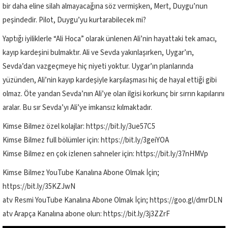
bir daha eline silah almayacağına söz vermişken, Mert, Duygu’nun
peşindedir. Pilot, Duygu’yu kurtarabilecek mi?
Yaptığı iyiliklerle “Ali Hoca” olarak ünlenen Ali’nin hayattaki tek amacı,
kayıp kardeşini bulmaktır. Ali ve Sevda yakınlaşırken, Uygar’ın,
Sevda’dan vazgeçmeye hiç niyeti yoktur. Uygar’ın planlarında
yüzünden, Ali’nin kayıp kardeşiyle karşılaşması hiç de hayal ettiği gibi
olmaz. Öte yandan Sevda’nın Ali’ye olan ilgisi korkunç bir sırrın kapılarını
aralar. Bu sır Sevda’yı Ali’ye imkansız kılmaktadır.
Kimse Bilmez özel kolajlar: https://bit.ly/3ue57C5
Kimse Bilmez full bölümler için: https://bit.ly/3geiYOA
Kimse Bilmez en çok izlenen sahneler için: https://bit.ly/37nHMVp
Kimse Bilmez YouTube Kanalına Abone Olmak İçin;
https://bit.ly/35KZJwN
atv Resmi YouTube Kanalına Abone Olmak İçin; https://goo.gl/dmrDLN
atv Arapça Kanalına abone olun: https://bit.ly/3j3ZZrF