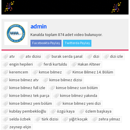
admin
Kanalda toplam 874 adet video bulunuyor.
Facebookta Paylaş
Twitterda Paylaş
atv
atv dizisi
burak serda şanal
dizi
dizi izle
engin hepileri
ferdi kurtuldu
Hakan Altıner
keremcem
kımse bılmez
Kimse Bilmez 14. Bölüm
kimse bilmez atv
kimse bilmez dizisi
kimse bilmez full izle
kimse bilmez son bölüm
kimse bilmez tek parça
kimse bilmez yakında
kimse bilmez yeni bölüm
kimse bilmez yeni dizi
kubilay pembeklioğlu
özgü kaya
özlem başkaya
selda özbek
türk dizisi
yiğit koçak
zehra yılmaz
zeynep elçin