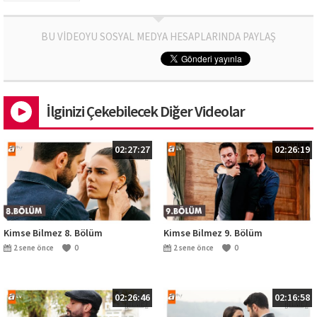
BU VİDEOYU SOSYAL MEDYA HESAPLARINDA PAYLAŞ
İlginizi Çekebilecek Diğer Videolar
02:27:27
02:26:19
Kimse Bilmez 8. Bölüm
Kimse Bilmez 9. Bölüm
2 sene önce
0
2 sene önce
0
02:26:46
02:16:58