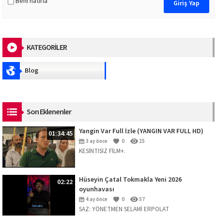
Beni hatırla
KATEGORİLER
Blog
Son Eklenenler
Yangin Var Full İzle (YANGIN VAR FULL HD)
01:34:45
3 ay önce
0
25
KESİNTİSİZ FİLM+.
Hüseyin Çatal Tokmakla Yeni 2026
02:22
oyunhavası
4 ay önce
0
57
SAZ: YÖNETMEN SELAMİ ERPOLAT