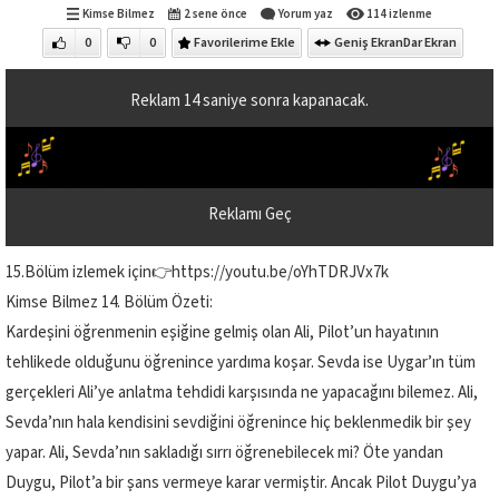
Kimse Bilmez
2 sene önce
Yorum yaz
114 izlenme
0
0
Favorilerime Ekle
Geniş Ekran
Dar Ekran
Reklam
13
saniye sonra kapanacak.
Reklamı Geç
15.Bölüm izlemek için👉https://youtu.be/oYhTDRJVx7k
Kimse Bilmez 14. Bölüm Özeti:
Kardeşini öğrenmenin eşiğine gelmiş olan Ali, Pilot’un hayatının
tehlikede olduğunu öğrenince yardıma koşar. Sevda ise Uygar’ın tüm
gerçekleri Ali’ye anlatma tehdidi karşısında ne yapacağını bilemez. Ali,
Sevda’nın hala kendisini sevdiğini öğrenince hiç beklenmedik bir şey
yapar. Ali, Sevda’nın sakladığı sırrı öğrenebilecek mi? Öte yandan
Duygu, Pilot’a bir şans vermeye karar vermiştir. Ancak Pilot Duygu’ya