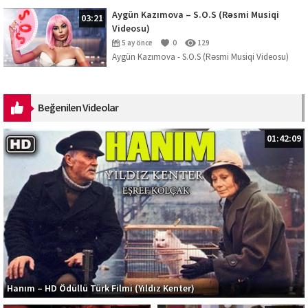
Aygün Kazımova – S.O.S (Rəsmi Musiqi
03:21
Videosu)
5 ay önce
0
129
Aygün Kazımova - S.O.S (Rəsmi Musiqi Videosu)
Mahnını dinləmək üçün platformalar:
https://ak.lnk.to/SOS Musiqi: Kazım Can ...
Beğenilen Videolar
01:42:09
Hanım – HD Ödüllü Türk Filmi (Yıldız Kenter)