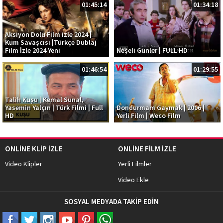
01:45:14
01:34:18
Aksiyon Dolu Film izle 2024 |
Kum Savaşcısı |Türkçe Dublaj
Film İzle 2024 Yeni
Neşeli Günler | FULL HD
01:46:54
01:29:55
Talih Kuşu | Kemal Sunal,
Yasemin Yalçın | Türk Filmi | Full
Dondurmam Gaymak | 2006 |
HD
Yerli Film | Weco Film
ONLİNE KLİP İZLE
ONLİNE FİLM İZLE
Video Klipler
Yerli Filmler
Video Ekle
SOSYAL MEDYADA TAKİP EDİN