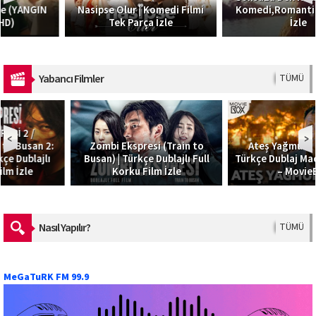
Nasipse Olur | Komedi Filmi
Komedi,Romantik Filmi HD
Tek Parça İzle
İzle
Yabancı Filmler
TÜMÜ
Zombi Ekspresi (Train to
Ateş Yağmuru – Skyfire |
Busan) | Türkçe Dublajlı Full
Türkçe Dublaj Macera Filmi 4K
Korku Film İzle
– MovieBox
Nasıl Yapılır?
TÜMÜ
MeGaTuRK FM 99.9