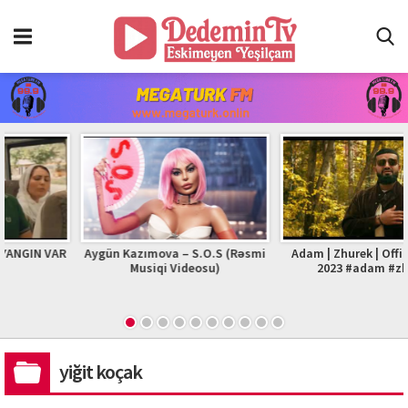
Aygün Kazımova – S.O.S (Rəsmi
Adam | Zhurek | Official Video
Musiqi Videosu)
2023 #adam #zhurek
yiğit koçak