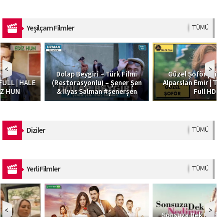
Yeşilçam Filmler
TÜMÜ
Dolap Beygiri – Türk Filmi
Güzel Şoför | Filiz Akın,
(Restorasyonlu) – Şener Şen
Alparslan Emir | Türk Filmi |
& İlyas Salman #şenerşen
Full HD
Diziler
TÜMÜ
Yerli Filmler
TÜMÜ
Sonsuza Dek Nedime I Türk