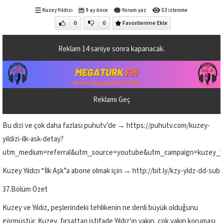
Kuzey Yıldızı
9 ay önce
Yorum yaz
53 izlenme
0
0
Favorilerime Ekle
Reklam
14
saniye sonra kapanacak.
Reklamı Geç
Bu dizi ve çok daha fazlası puhutv’de → https://puhutv.com/kuzey-
yildizi-ilk-ask-detay?
utm_medium=referral&utm_source=youtube&utm_campaign=kuzey_yil
Kuzey Yıldızı “İlk Aşk”a abone olmak için → http://bit.ly/kzy-yldz-dd-sub
37.Bölüm Özet
Kuzey ve Yıldız, peşlerindeki tehlikenin ne denli büyük olduğunu
görmüştür. Kuzey, fırsattan istifade Yıldız’ın yakın, çok yakın koruması