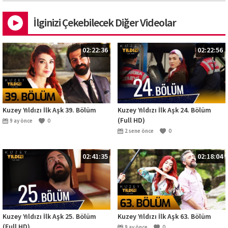
İlginizi Çekebilecek Diğer Videolar
02:22:36
02:22:56
Kuzey Yıldızı İlk Aşk 39. Bölüm
Kuzey Yıldızı İlk Aşk 24. Bölüm
(Full HD)
9 ay önce
0
2 sene önce
0
02:41:35
02:18:04
Kuzey Yıldızı İlk Aşk 25. Bölüm
Kuzey Yıldızı İlk Aşk 63. Bölüm
(Full HD)
9 ay önce
0