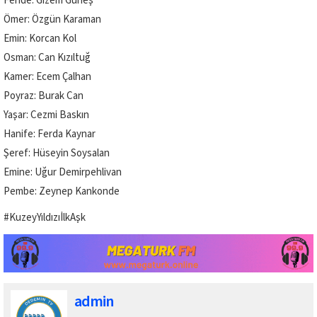
Feride: Gizem Güneş
Ömer: Özgün Karaman
Emin: Korcan Kol
Osman: Can Kızıltuğ
Kamer: Ecem Çalhan
Poyraz: Burak Can
Yaşar: Cezmi Baskın
Hanife: Ferda Kaynar
Şeref: Hüseyin Soysalan
Emine: Uğur Demirpehlivan
Pembe: Zeynep Kankonde
#KuzeyYıldızıİlkAşk
admin