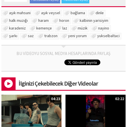
aşık mahsuni
aşık veysel
bağlama
dinle
halk muzığı
haram
horon
kalbinin yarisiyim
karadeniz
kemençe
laz
müzik
nayino
şarkı
saz
trabzon
yeni yorum
yukselbaltaci
BU VİDEOYU SOSYAL MEDYA HESAPLARINDA PAYLAŞ
İlginizi Çekebilecek Diğer Videolar
04:23
02:22