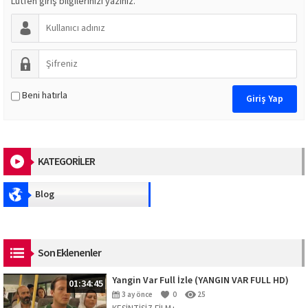
Lütfen giriş bilgilerinizi yazınız.
Beni hatırla
KATEGORİLER
Blog
Son Eklenenler
Yangin Var Full İzle (YANGIN VAR FULL HD)
01:34:45
3 ay önce
0
25