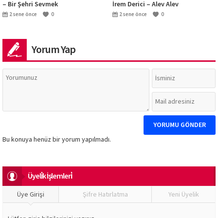
– Bir Şehri Sevmek
İrem Derici – Alev Alev
2 sene önce
0
2 sene önce
0
Yorum Yap
Bu konuya henüz bir yorum yapılmadı.
Üyeli̇k İşlemleri̇
Üye Girişi
Şifre Hatırlatma
Yeni Üyelik