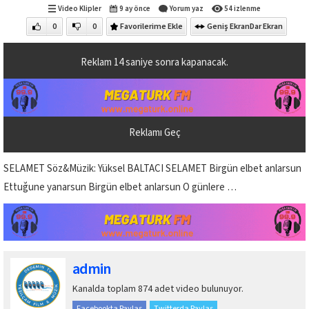
Video Klipler
9 ay önce
Yorum yaz
54 izlenme
0
0
Favorilerime Ekle
Geniş Ekran
Dar Ekran
Reklam
14
saniye sonra kapanacak.
Reklamı Geç
SELAMET Söz&Müzik: Yüksel BALTACI SELAMET Birgün elbet anlarsun
Ettuğune yanarsun Birgün elbet anlarsun O günlere …
admin
Kanalda toplam 874 adet video bulunuyor.
Facebookta Paylaş
Twitterda Paylaş