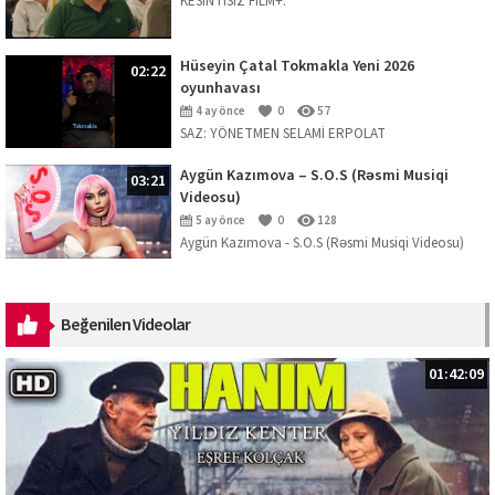
KESİNTİSİZ FİLM+.
Hüseyin Çatal Tokmakla Yeni 2026
02:22
oyunhavası
4 ay önce
0
57
SAZ: YÖNETMEN SELAMİ ERPOLAT
Aygün Kazımova – S.O.S (Rəsmi Musiqi
03:21
Videosu)
5 ay önce
0
128
Aygün Kazımova - S.O.S (Rəsmi Musiqi Videosu)
Mahnını dinləmək üçün platformalar:
https://ak.lnk.to/SOS Musiqi: Kazım Can ...
Beğenilen Videolar
01:42:09