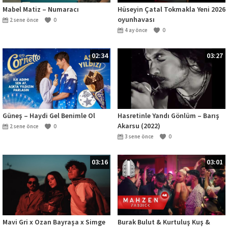
Mabel Matiz – Numaracı
Hüseyin Çatal Tokmakla Yeni 2026
oyunhavası
2 sene önce
0
4 ay önce
0
02:34
03:27
Güneş – Haydi Gel Benimle Ol
Hasretinle Yandı Gönlüm – Barış
Akarsu (2022)
2 sene önce
0
3 sene önce
0
03:16
03:01
Mavi Gri x Ozan Bayraşa x Simge
Burak Bulut & Kurtuluş Kuş &