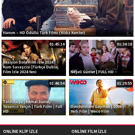
Hanım – HD Ödüllü Türk Filmi (Yıldız Kenter)
01:45:14
01:34:18
Aksiyon Dolu Film izle 2024 |
Kum Savaşcısı |Türkçe Dublaj
Film İzle 2024 Yeni
Neşeli Günler | FULL HD
01:46:54
01:29:55
Talih Kuşu | Kemal Sunal,
Yasemin Yalçın | Türk Filmi | Full
Dondurmam Gaymak | 2006 |
HD
Yerli Film | Weco Film
ONLİNE KLİP İZLE
ONLİNE FİLM İZLE