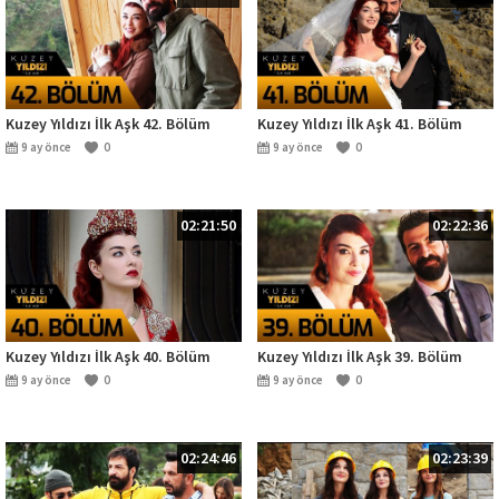
Kuzey Yıldızı İlk Aşk 42. Bölüm
Kuzey Yıldızı İlk Aşk 41. Bölüm
9 ay önce
0
9 ay önce
0
02:21:50
02:22:36
Kuzey Yıldızı İlk Aşk 40. Bölüm
Kuzey Yıldızı İlk Aşk 39. Bölüm
9 ay önce
0
9 ay önce
0
02:24:46
02:23:39