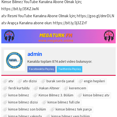
Kimse Bilmez YouTube Kanalına Abone Olmak İçin;
https://bit.ly/35KZJwN
atv Resmi YouTube Kanalına Abone Olmak İçin; https://goo.gl/dmrDLN
atv Arapça Kanalına abone olun: https://bit.ly/3j3ZZrF
admin
Kanalda toplam 874 adet video bulunuyor.
Facebookta Paylaş
Twitterda Paylaş
atv
atv dizisi
burak serda şanal
engin hepileri
ferdi kurtuldu
Hakan Altıner
keremcem
kımse bılmez
Kimse Bilmez 3. Bölüm
kimse bilmez atv
kimse bilmez dizisi
kimse bilmez full izle
kimse bilmez son bölüm
kimse bilmez tek parça
kimse bilmez yakında
kimse bilmez yeni bölüm