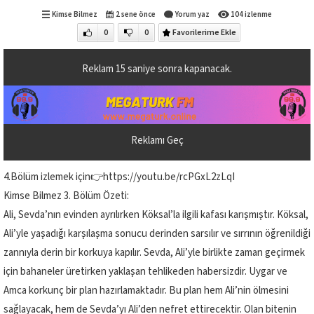
Kimse Bilmez
2 sene önce
Yorum yaz
104 izlenme
0
0
Favorilerime Ekle
Reklam
15
saniye sonra kapanacak.
Reklamı Geç
4.Bölüm izlemek için👉https://youtu.be/rcPGxL2zLqI
Kimse Bilmez 3. Bölüm Özeti:
Ali, Sevda’nın evinden ayrılırken Köksal’la ilgili kafası karışmıştır. Köksal,
Ali’yle yaşadığı karşılaşma sonucu derinden sarsılır ve sırrının öğrenildiği
zannıyla derin bir korkuya kapılır. Sevda, Ali’yle birlikte zaman geçirmek
için bahaneler üretirken yaklaşan tehlikeden habersizdir. Uygar ve
Amca korkunç bir plan hazırlamaktadır. Bu plan hem Ali’nin ölmesini
sağlayacak, hem de Sevda’yı Ali’den nefret ettirecektir. Olan bitenin