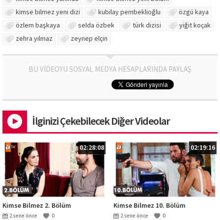
kimse bilmez yeni dizi
kubilay pembeklioğlu
özgü kaya
özlem başkaya
selda özbek
türk dizisi
yiğit koçak
zehra yılmaz
zeynep elçin
BU VİDEOYU SOSYAL MEDYA HESAPLARINDA PAYLAŞ
İlginizi Çekebilecek Diğer Videolar
02:28:08
02:19:16
Kimse Bilmez 2. Bölüm
Kimse Bilmez 10. Bölüm
2 sene önce
0
2 sene önce
0