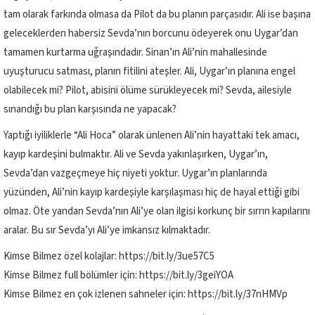
tam olarak farkında olmasa da Pilot da bu planın parçasıdır. Ali ise başına
geleceklerden habersiz Sevda’nın borcunu ödeyerek onu Uygar’dan
tamamen kurtarma uğraşındadır. Sinan’ın Ali’nin mahallesinde
uyuşturucu satması, planın fitilini ateşler. Ali, Uygar’ın planına engel
olabilecek mi? Pilot, abisini ölüme sürükleyecek mi? Sevda, ailesiyle
sınandığı bu plan karşısında ne yapacak?
Yaptığı iyiliklerle “Ali Hoca” olarak ünlenen Ali’nin hayattaki tek amacı,
kayıp kardeşini bulmaktır. Ali ve Sevda yakınlaşırken, Uygar’ın,
Sevda’dan vazgeçmeye hiç niyeti yoktur. Uygar’ın planlarında
yüzünden, Ali’nin kayıp kardeşiyle karşılaşması hiç de hayal ettiği gibi
olmaz. Öte yandan Sevda’nın Ali’ye olan ilgisi korkunç bir sırrın kapılarını
aralar. Bu sır Sevda’yı Ali’ye imkansız kılmaktadır.
Kimse Bilmez özel kolajlar: https://bit.ly/3ue57C5
Kimse Bilmez full bölümler için: https://bit.ly/3geiYOA
Kimse Bilmez en çok izlenen sahneler için: https://bit.ly/37nHMVp